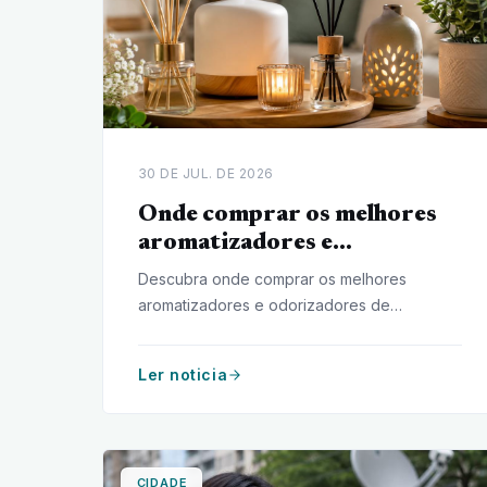
30 DE JUL. DE 2026
Onde comprar os melhores
aromatizadores e
odorizadores de ambiente
Descubra onde comprar os melhores
aromatizadores e odorizadores de
ambiente. Confira dicas para escolher
fragrâncias de qualidade, comparar opções
Ler noticia
e encontrar lojas confiáveis.
CIDADE