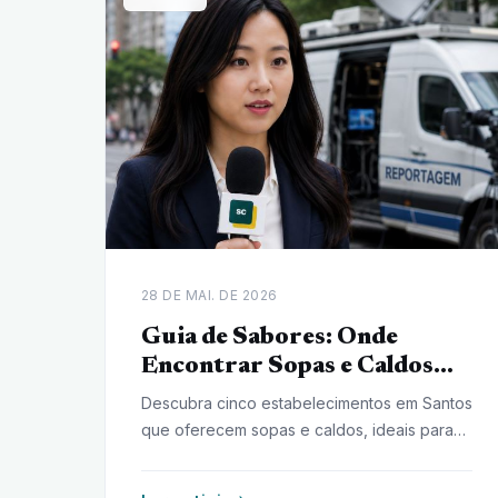
28 DE MAI. DE 2026
Guia de Sabores: Onde
Encontrar Sopas e Caldos
para Aquecer em Santos
Descubra cinco estabelecimentos em Santos
que oferecem sopas e caldos, ideais para
as noites frias na cidade. Um guia completo
para aquecer o paladar.