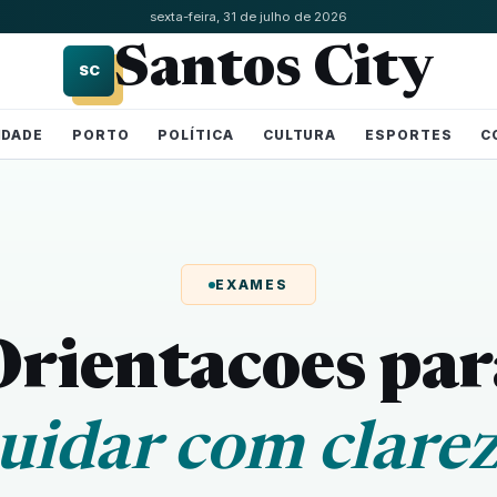
sexta-feira, 31 de julho de 2026
Santos City
SC
IDADE
PORTO
POLÍTICA
CULTURA
ESPORTES
C
EXAMES
Orientacoes par
uidar com clare