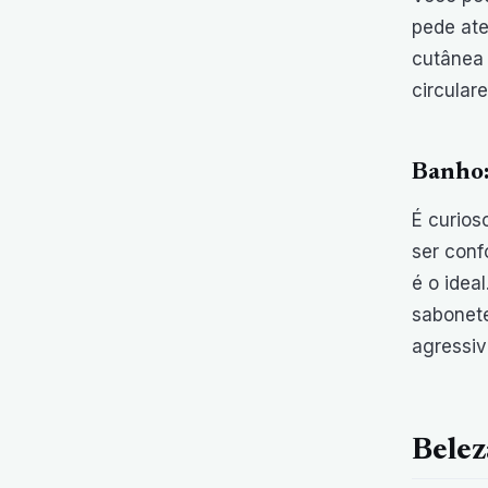
pede ate
cutânea 
circular
Banho:
É curios
ser conf
é o idea
sabonete
agressiv
Belez