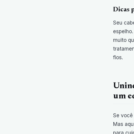
Dicas 
Seu cabe
espelho.
muito qu
tratamen
fios.
Unind
um eq
Se você 
Mas aqui
para cui