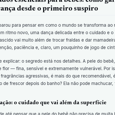
dos essenciais para bebês: como gar
ança desde o primeiro suspiro
 parou para pensar em como o mundo se transforma ao 
m ritmo novo, uma dança delicada entre o cuidado e o 
scido vai muito além de trocar fraldas e dar mamadeir
enção, paciência e, claro, um pouquinho de jogo de cint
 explicar: o segredo está nos detalhes. A pele do beb
e flor — fina, sensível e extremamente vulnerável. Por i
e fragrâncias agressivas, é mais do que recomendável, 
 de frescor depois do banho? Ela não pode machucar, 
ação: o cuidado que vai além da superfície
e até pensar que a pele do bebê não precisa de muita h