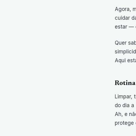
Agora, m
cuidar d
estar — 
Quer sab
simplici
Aqui est
Rotina
Limpar, 
do dia a 
Ah, e nã
protege