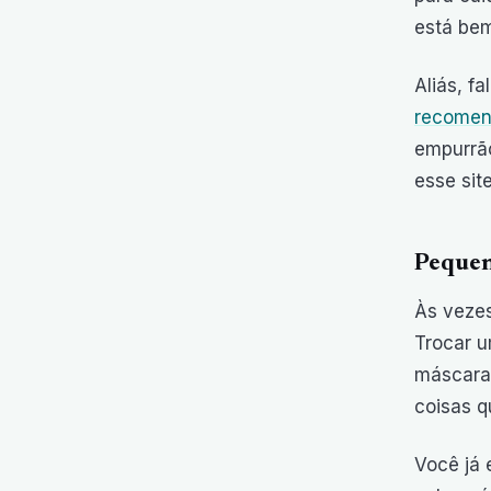
está bem
Aliás, f
recomend
empurrão
esse sit
Pequen
Às veze
Trocar u
máscara 
coisas 
Você já 