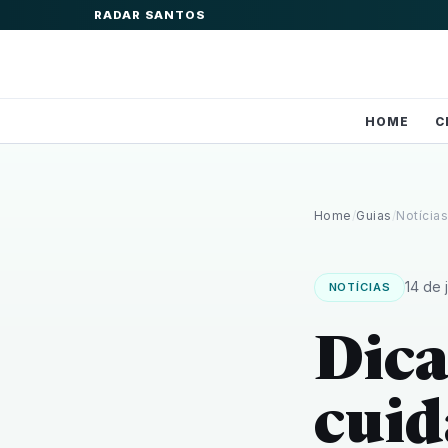
RADAR SANTOS
HOME
C
Home
/
Guias
/
Notícia
14 de
NOTÍCIAS
Dica
cuid