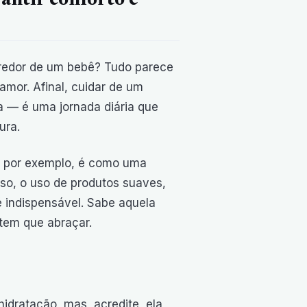
antir conforto e
redor de um bebê? Tudo parece
amor. Afinal, cuidar de um
a — é uma jornada diária que
ura.
ê, por exemplo, é como uma
sso, o uso de produtos suaves,
é indispensável. Sabe aquela
tem que abraçar.
idratação, mas, acredite, ela