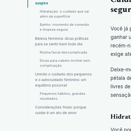
Cuida
suspiro
segur
Hidratação: o cuidado que vai
além da superfície
Banho: momento de conexão
Você já
e limpeza segura
ganhar u
Beleza feminina: dicas práticas
para se sentir bem todo dia
recém-na
Rotina facial descomplicada
exige at
Dicas para cabelo incrível sem
complicação
Deixe-me
Unindo o cuidado dos pequenos
pétala d
e o autocuidado feminino: um
equilíbrio possível
livres d
Pequenos hábitos, grandes
sensação
resultados
Considerações finais: porque
cuidar é um ato de amor
Hidrat
Você pod