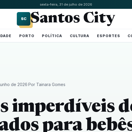
sexta-feira, 31 de julho de 2026
Santos City
SC
IDADE
PORTO
POLÍTICA
CULTURA
ESPORTES
C
s
 junho de 2026
·
Por Tainara Gomes
s imperdíveis d
ados para bebês