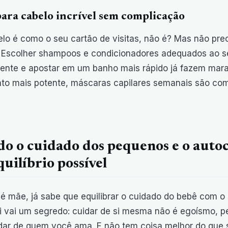
para cabelo incrível sem complicação
lo é como o seu cartão de visitas, não é? Mas não prec
 Escolher shampoos e condicionadores adequados ao seu
ente e apostar em um banho mais rápido já fazem mara
to mais potente, máscaras capilares semanais são com
o o cuidado dos pequenos e o auto
uilíbrio possível
é mãe, já sabe que equilibrar o cuidado do bebê com o s
 vai um segredo: cuidar de si mesma não é egoísmo, pe
dar de quem você ama. E não tem coisa melhor do que s